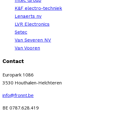
Intec Group
K&F electro-techniek
Lenaerts nv
LVR Electronics
Setec
Van Severen NV
Van Vooren
Contact
Europark 1086
3530
Houthalen-Helchteren
info@fronnt.be
BE 0787.628.419